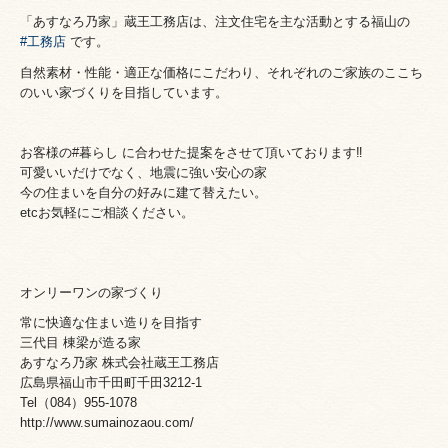
「あすなろ乃家」蔵王工務店は、
注文住宅を主な活動とする福山の
#工務店
です。
自然素材・性能・適正な価格にこだわり、それぞれのご家族のここち
のいい家づくりを目指しています。
お客様の#暮らし に合わせた提案をさせて頂いております‼️
可愛いいだけでなく、地震に強い安心の家
今の住まいを自分の好みに建て替えたい。
etcお気軽にご相談ください。
オンリーワンの家づくり
常に快適な住まい造りを目指す
三代目 棟梁が造る家
あすなろ乃家 株式会社蔵王工務店
広島県福山市千田町千田3212-1
Tel（084）955-1078
http://www.sumainozaou.com/