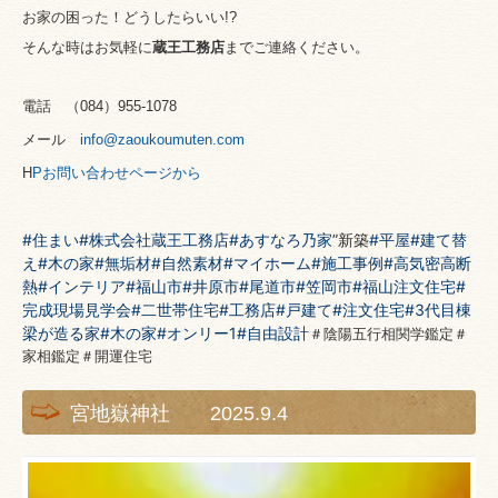
お家の困った！どうしたらいい!?
そんな時はお気軽に
蔵王工務店
までご連絡ください。
電話 （
084
）
955-1078
メール
info@zaoukoumuten.com
H
P
お問い合わせページから
#住まい
#株式会社蔵王工務店
#あすなろ乃家
”新築
#平屋
#建て替
え
#木の家
#無垢材
#自然素材
#マイホーム
#施工事例
#高気密高断
熱
#インテリア
#福山市
#井原市
#尾道市
#笠岡市
#福山注文住宅
#
完成現場見学会
#二世帯住宅
#工務店
#戸建て
#注文住宅
#3代目棟
梁が造る家
#木の家
#オンリー1
#自由設計
＃陰陽五行相関学鑑定＃
家相鑑定＃開運住宅
宮地嶽神社 2025.9.4