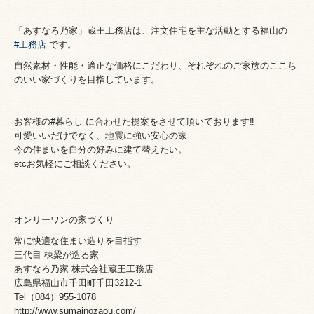
「あすなろ乃家」蔵王工務店は、
注文住宅を主な活動とする福山の
#工務店
です。
自然素材・性能・適正な価格にこだわり、それぞれのご家族のここち
のいい家づくりを目指しています。
お客様の#暮らし に合わせた提案をさせて頂いております‼️
可愛いいだけでなく、地震に強い安心の家
今の住まいを自分の好みに建て替えたい。
etcお気軽にご相談ください。
オンリーワンの家づくり
常に快適な住まい造りを目指す
三代目 棟梁が造る家
あすなろ乃家 株式会社蔵王工務店
広島県福山市千田町千田3212-1
Tel（084）955-1078
http://www.sumainozaou.com/