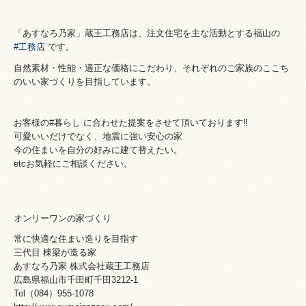
「あすなろ乃家」蔵王工務店は、
注文住宅を主な活動とする福山の
#工務店
です。
自然素材・性能・適正な価格にこだわり、それぞれのご家族のここち
のいい家づくりを目指しています。
お客様の#暮らし に合わせた提案をさせて頂いております‼️
可愛いいだけでなく、地震に強い安心の家
今の住まいを自分の好みに建て替えたい。
etcお気軽にご相談ください。
オンリーワンの家づくり
常に快適な住まい造りを目指す
三代目 棟梁が造る家
あすなろ乃家 株式会社蔵王工務店
広島県福山市千田町千田3212-1
Tel（084）955-1078