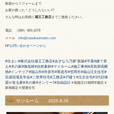
新築からリフォームまで
お家の困った！どうしたらいい!?
そんな時はお気軽に
蔵王工務店
までご連絡ください。
電話 （
084
）
955-1078
メール
info@zaoukoumuten.com
H
P
お問い合わせページから
#住まい
#株式会社蔵王工務店
#あすなろ乃家
”新築
#平屋
#建て替
え
#木の家
#無垢材
#自然素材
#マイホーム
#施工事例
#高気密高断
熱
#インテリア
#福山市
#井原市
#尾道市
#笠岡市
#福山注文住宅
#
完成現場見学会
#二世帯住宅
#工務店
#戸建て
#注文住宅
#3代目棟
梁が造る家
#木の家
#オンリー1
#自由設計
＃陰陽五行相関学鑑定＃
家相鑑定＃開運住宅
サンルーム 2025.8.26