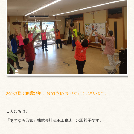
おかげ様で
創業57
年
！ おかげ
様でありがとう
ございます。
こんにちは。
「あすなろ乃家」株式会社蔵王工務店
水田裕子です。