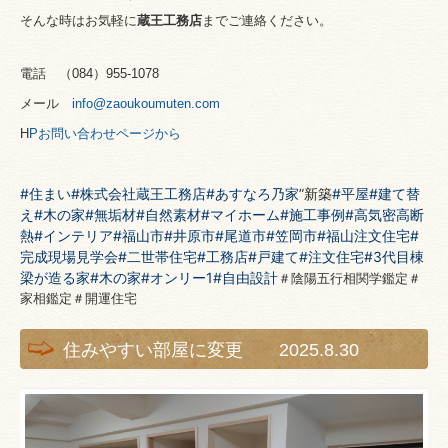
そんな時はお気軽に
蔵王工務店
までご連絡ください。
電話 （
084
）
955-1078
メール
info@zaoukoumuten.com
H
P
お問い合わせページから
#住まい
#株式会社蔵王工務店
#あすなろ乃家
”新築
#平屋
#建て替
え
#木の家
#無垢材
#自然素材
#マイホーム
#施工事例
#高気密高断
熱
#インテリア
#福山市
#井原市
#尾道市
#笠岡市
#福山注文住宅
#
完成現場見学会
#二世帯住宅
#工務店
#戸建て
#注文住宅
#3代目棟
梁が造る家
#木の家
#オンリー1
#自由設計
＃陰陽五行相関学鑑定＃
家相鑑定＃開運住宅
住みやすい部屋に変更 2025.8.30