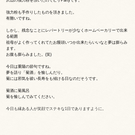
沢山の強力粉を頂いたのでピザPartyです。
強力粉も手作りしたものを頂きました。
有難いですね。
しかし、残念なことにレパートリーが少なくホームベーカリーで出来
る範囲
祖母がよく作ってくれてたお饅頭いつか出来たらいいなと夢は膨らみ
ます。
お腹も膨らみました。(笑)
今日は重陽の節句ですね。
夢を語り「菊酒」を愉しんだり。
菊には邪気を祓い長寿をも傾ける日なのだそうです。
菊酒に菊風呂
菊を愉しんでみてください。
今日も縁ある人が笑顔でステキな1日でありますように。