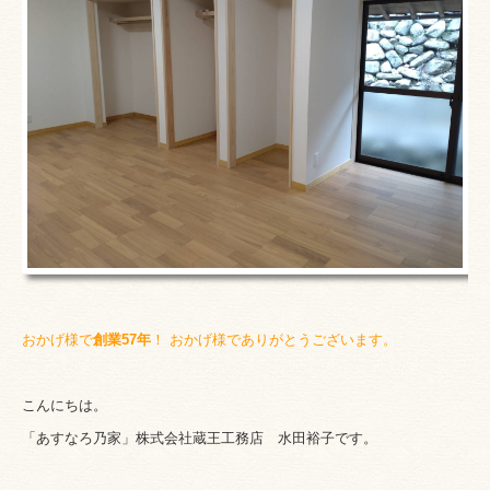
おかげ様で
創業57
年
！ おかげ
様でありがとう
ございます。
こんにちは。
「あすなろ乃家」株式会社蔵王工務店
水田裕子です。