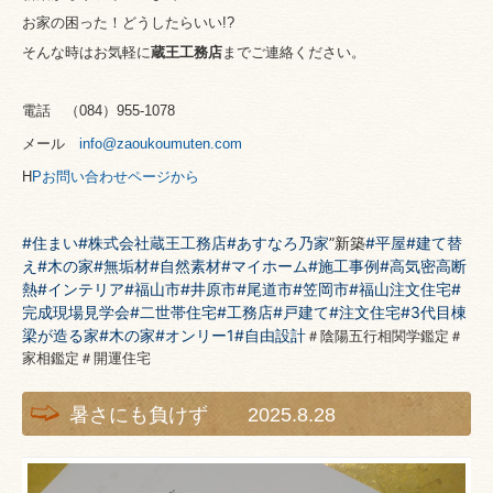
お家の困った！どうしたらいい!?
そんな時はお気軽に
蔵王工務店
までご連絡ください。
電話 （
084
）
955-1078
メール
info@zaoukoumuten.com
H
P
お問い合わせページから
#住まい
#株式会社蔵王工務店
#あすなろ乃家
”新築
#平屋
#建て替
え
#木の家
#無垢材
#自然素材
#マイホーム
#施工事例
#高気密高断
熱
#インテリア
#福山市
#井原市
#尾道市
#笠岡市
#福山注文住宅
#
完成現場見学会
#二世帯住宅
#工務店
#戸建て
#注文住宅
#3代目棟
梁が造る家
#木の家
#オンリー1
#自由設計
＃陰陽五行相関学鑑定＃
家相鑑定＃開運住宅
暑さにも負けず 2025.8.28