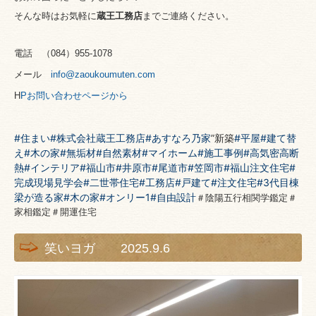
そんな時はお気軽に
蔵王工務店
までご連絡ください。
電話 （
084
）
955-1078
メール
info@zaoukoumuten.com
H
P
お問い合わせページから
#住まい
#株式会社蔵王工務店
#あすなろ乃家
”新築
#平屋
#建て替
え
#木の家
#無垢材
#自然素材
#マイホーム
#施工事例
#高気密高断
熱
#インテリア
#福山市
#井原市
#尾道市
#笠岡市
#福山注文住宅
#
完成現場見学会
#二世帯住宅
#工務店
#戸建て
#注文住宅
#3代目棟
梁が造る家
#木の家
#オンリー1
#自由設計
＃陰陽五行相関学鑑定＃
家相鑑定＃開運住宅
笑いヨガ 2025.9.6