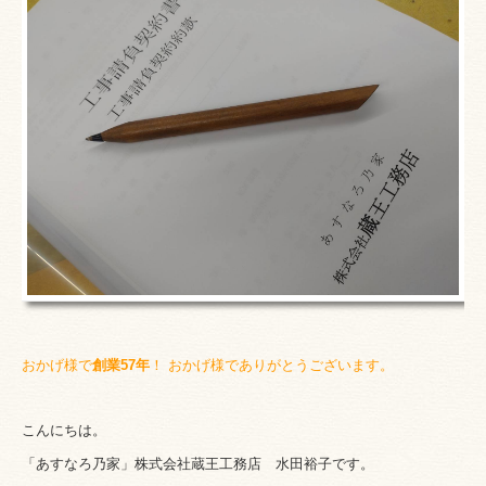
おかげ様で
創業57
年
！ おかげ
様でありがとう
ございます。
こんにちは。
「あすなろ乃家」株式会社蔵王工務店
水田裕子です。