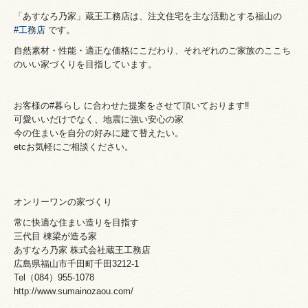
「あすなろ乃家」蔵王工務店は、
注文住宅を主な活動とする福山の
#工務店
です。
自然素材・性能・適正な価格にこだわり、それぞれのご家族のここち
のいい家づくりを目指しています。
お客様の#暮らし に合わせた提案をさせて頂いております‼️
可愛いいだけでなく、地震に強い安心の家
今の住まいを自分の好みに建て替えたい。
etcお気軽にご相談ください。
オンリーワンの家づくり
常に快適な住まい造りを目指す
三代目 棟梁が造る家
あすなろ乃家 株式会社蔵王工務店
広島県福山市千田町千田3212-1
Tel（084）955-1078
http://www.sumainozaou.com/