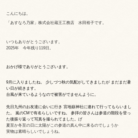
こんにちは。
「あすなろ乃家」株式会社蔵王工務店
水田裕子です。
いつもありがとうございます。
2025年 今年残り119日。
おかげ
様でありがとうございます。
9月に入りましたね。 少しづつ秋の気配がしてきましたが まだまだ暑
い日が続きます。
台風が来ているようなので被害がでませんように。
先日九州のお友達に会いに行き 宮地嶽神社に連れて行ってもらいまし
た。 嵐のCMで有名らしいですね。 参拝の皆さんは参道の階段を登っ
た後振り返って写真を撮られてました。げ
夏至か冬至の日に太陽がこの参道の真ん中に来るのでしょうか
実物は素晴らしいでしょうね。