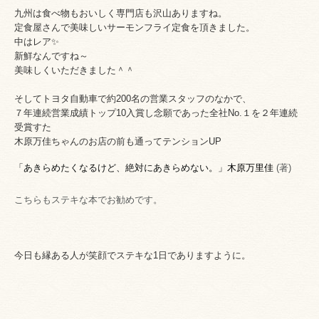
九
州は食べ物もおいしく専門店も沢山ありますね。
定食屋さんで美味しいサーモンフライ定食を頂きました。
中はレア✨
新鮮なんですね～
美味しくいただきました＾＾
そしてトヨタ自動車で約200名の営業スタッフのなかで、
７年連続営業成績トップ10入賞し
念願であった全社No.１を２年連続
受賞すた
木原万佳
ちゃんのお店の前も通ってテンションUP
「あきらめたくなるけど、絶対にあきらめない。」
木原万里佳
(著)
こちらもステキな本でお勧めです。
今日も縁ある人が笑顔でステキな1日でありますように。