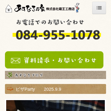
ホーム
イベント情報
家づくりのこだわり
家づくりの流れ
施工事例
リフォーム
あすなろブログ
ピザParty 2025.9.9
安心保証
リフォーム事例