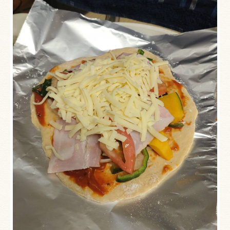
お客様の声
イベント風景
陰陽五行相関学・家相風水鑑定
会社案内
あすなろブログ ~2021