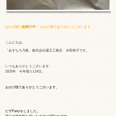
おかげ様で
創業57
年
！ おかげ
様でありがとう
ございます。
こんにちは。
「あすなろ乃家」株式会社蔵王工務店
水田裕子です。
いつもありがとうございます。
2025年 今年残り114日。
おかげ
様でありがとうございます。
ピザPartyをしました。