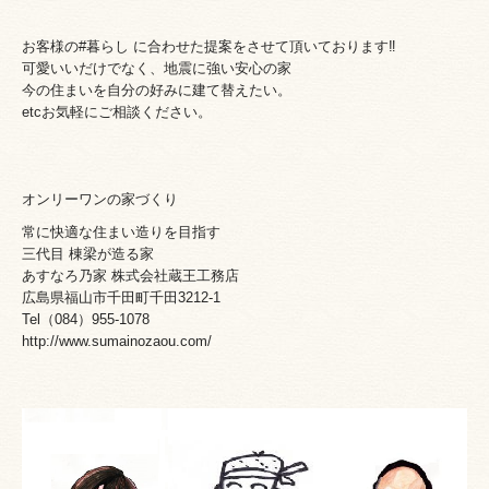
お客様の#暮らし に合わせた提案をさせて頂いております‼️
可愛いいだけでなく、地震に強い安心の家
今の住まいを自分の好みに建て替えたい。
etcお気軽にご相談ください。
オンリーワンの家づくり
常に快適な住まい造りを目指す
三代目 棟梁が造る家
あすなろ乃家 株式会社蔵王工務店
広島県福山市千田町千田3212-1
Tel（084）955-1078
http://www.sumainozaou.com/