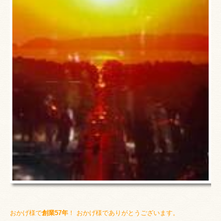
おかげ様で
創業57
年
！ おかげ
様でありがとう
ございます。