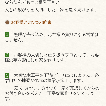
お客様の声
ならなんでも^^ご相談下さい。
人との繋がりを大切にした、家を造り続けます。
イベント風景
陰陽五行相関学・家相風水鑑定
お客様との3つの約束
会社案内
1
無理な売り込み、お客様の負担になる営業は
しません。
あすなろブログ ~2021
2
お客様の大切な財産を扱うプロとして、お客
様の夢を形にした家を造ります。
3
大切な木工事を下請け任せにはしません。必
ず自社の棟梁か地元の棟梁が施工します。
建てっぱなしではなく、家が完成してからの
お付き合いを考えた、丁寧な家作りをいたしま
す。