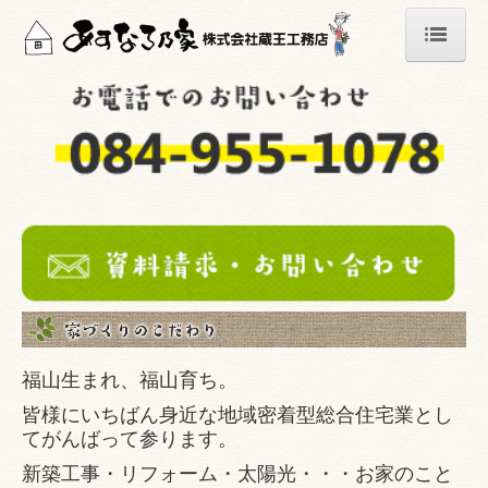
ホーム
イベント情報
家づくりのこだわり
家づくりの流れ
施工事例
リフォーム
あすなろブログ
福山生まれ、福山育ち。
安心保証
皆様にいちばん身近な地域密着型総合住宅業とし
てがんばって参ります。
リフォーム事例
新築工事・リフォーム・太陽光・・・お家のこと